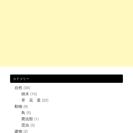
カテゴリー
自然
(30)
樹木
(10)
草 花 葉
(22)
動物
(9)
鳥
(5)
爬虫類
(1)
昆虫
(3)
建物
(2)