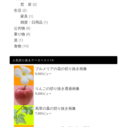
窓 扉
(2)
生活
(2)
家具
(1)
雑貨・日用品
(1)
公共物
(6)
乗り物
(6)
道
(1)
食物
(10)
人気切り抜きデータベスト10
プルメリアの花の切り抜き画像
9,502ビュー
りんごの切り抜き透過画像
9,260ビュー
蔦草の葉の切り抜き画像
7,305ビュー