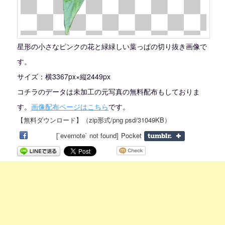
星形の小さなピンクの花と緑緑しい葉っぱの切り抜き画像で
す。
サイズ：横3367px×縦2449px
コチラのデータは未加工の元写真の無料配布もしておりま
す。
画像配布ページはこちら
です。
【
無料ダウンロード
】（zip形式/png psd/31049KB）
[`evernote` not found]
Pocket