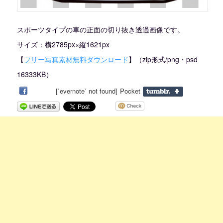
スポーツタイプの車の正面の切り抜き透過画像です。
サイズ：横2785px×縦1621px
【
フリー写真素材無料ダウンロード
】（zip形式/png・psd
16333KB）
[`evernote` not found]
Pocket