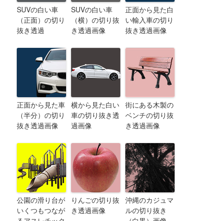
SUVの白い車
SUVの白い車
正面から見た白
（正面）の切り
（横）の切り抜
い輸入車の切り
抜き透過
き透過画像
抜き透過画像
正面から見た車
横から見た白い
街にある木製の
（半分）の切り
車の切り抜き透
ベンチの切り抜
抜き透過画像
過画像
き透過画像
公園の滑り台が
りんごの切り抜
沖縄のカジュマ
いくつもつなが
き透過画像
ルの切り抜き
るアスレチック
（白黒）画像