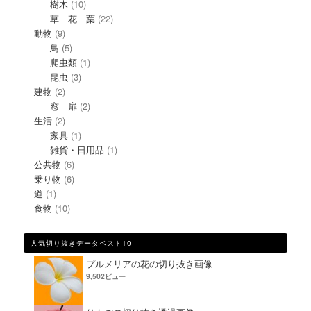
樹木
(10)
草 花 葉
(22)
動物
(9)
鳥
(5)
爬虫類
(1)
昆虫
(3)
建物
(2)
窓 扉
(2)
生活
(2)
家具
(1)
雑貨・日用品
(1)
公共物
(6)
乗り物
(6)
道
(1)
食物
(10)
人気切り抜きデータベスト10
プルメリアの花の切り抜き画像
9,502ビュー