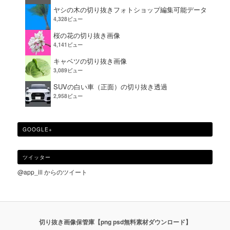
ヤシの木の切り抜きフォトショップ編集可能データ
4,328ビュー
桜の花の切り抜き画像
4,141ビュー
キャベツの切り抜き画像
3,089ビュー
SUVの白い車（正面）の切り抜き透過
2,958ビュー
GOOGLE+
ツイッター
@app_ill からのツイート
切り抜き画像保管庫【png psd無料素材ダウンロード】