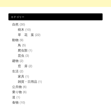
カテゴリー
自然
(30)
樹木
(10)
草 花 葉
(22)
動物
(9)
鳥
(5)
爬虫類
(1)
昆虫
(3)
建物
(2)
窓 扉
(2)
生活
(2)
家具
(1)
雑貨・日用品
(1)
公共物
(6)
乗り物
(6)
道
(1)
食物
(10)