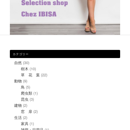
カテゴリー
自然
(30)
樹木
(10)
草 花 葉
(22)
動物
(9)
鳥
(5)
爬虫類
(1)
昆虫
(3)
建物
(2)
窓 扉
(2)
生活
(2)
家具
(1)
雑貨・日用品
(1)