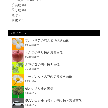
公共物
(6)
乗り物
(6)
道
(1)
食物
(10)
人気のデータ
プルメリアの花の切り抜き画像
9,502ビュー
りんごの切り抜き透過画像
9,260ビュー
蔦草の葉の切り抜き画像
7,305ビュー
マーガレットの花の切り抜き画像
5,031ビュー
樹木の切り抜き画像
4,853ビュー
SUVの白い車（横）の切り抜き透過画像
4,665ビュー