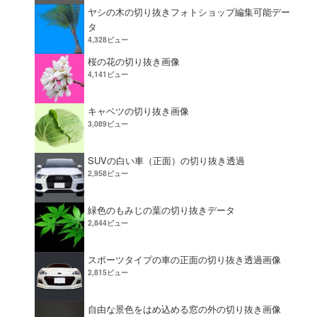
ヤシの木の切り抜きフォトショップ編集可能デー
タ
4,328ビュー
桜の花の切り抜き画像
4,141ビュー
キャベツの切り抜き画像
3,089ビュー
SUVの白い車（正面）の切り抜き透過
2,958ビュー
緑色のもみじの葉の切り抜きデータ
2,844ビュー
スポーツタイプの車の正面の切り抜き透過画像
2,815ビュー
自由な景色をはめ込める窓の外の切り抜き画像