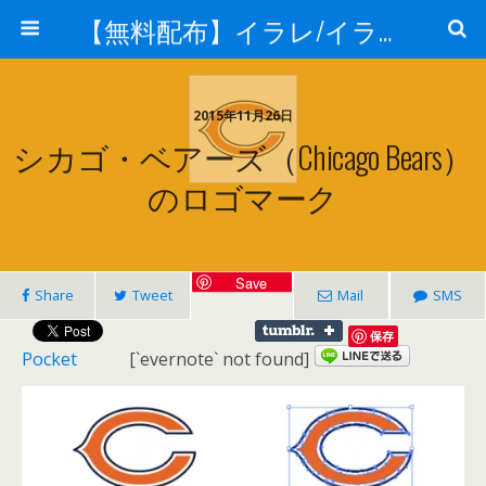
【無料配布】イラレ/イラストレーター/ベクトル パスデータ保管庫【ai・eps 商用可能ベクター素材】
2015年11月26日
シカゴ・ベアーズ（Chicago Bears）
のロゴマーク
Save
Share
Tweet
Mail
SMS
保存
Pocket
[`evernote` not found]