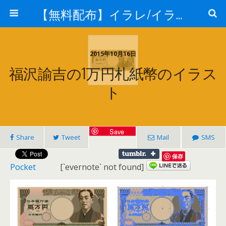
【無料配布】イラレ/イラストレーター/ベクトル パスデータ保管庫【ai・eps 商用可能ベクター素材】
2015年10月16日
福沢諭吉の1万円札紙幣のイラス
ト
Save
Share
Tweet
Mail
SMS
保存
Pocket
[`evernote` not found]