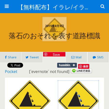
【無料配布】イラレ/イラストレーター/ベクトル パスデータ保管庫【ai・eps 商用可能ベクター素材】
2015年9月9日
落石のおそれを表す道路標識
Save
Share
Tweet
Mail
SMS
保存
Pocket
[`evernote` not found]