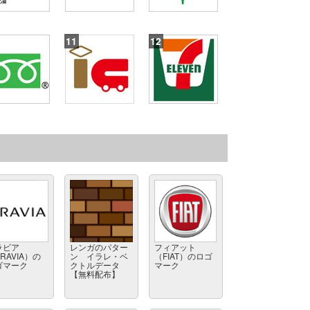
ラビア
レンガのパター
フィアット
RAVIA）の
ン イラレ・ベ
（FIAT）のロゴ
ゴマーク
クトルデータ
マーク
【無料配布】