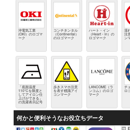
沖電気工業
コンチネンタル
ハート・イン
濡
(OKI）のロゴマ
（Continental）
（Heart・in）の
注
ーク
のロゴマーク
ロゴマーク
ン
「底面温度
歩きスマホ注意
LANCOME（ラ
チ
110℃を限度と
を表す標識アイ
ンコム）のロゴ
ロ
してアイロン仕
コンマーク
マーク
上げができる」
の洗濯表示記号
何かと便利そうなお役立ちデータ