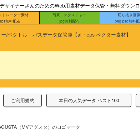
bデザイナーさんのためのWeb用素材データ保管・無料ダウン
ストレーター素材
写真・テクスチャー
切り抜き画
eps無料配布
jpg無料配布
png psd無料
ー/ベクトル パスデータ保管庫【ai・eps ベクター素材】
ご利用規約
本日の人気データ ベスト100
 AGUSTA（MVアグスタ）のロゴマーク