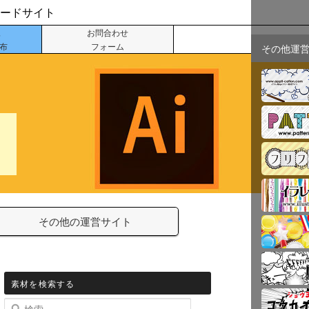
ロードサイト
像
お問合わせ
配布
フォーム
その他運
その他の運営サイト
素材を検索する
検索