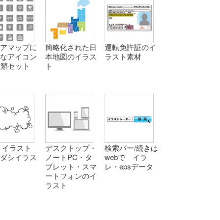
ロアマップに
簡略化された日
運転免許証のイ
適なアイコン
本地図のイラス
ラスト素材
種類セット
ト
 イラスト
デスクトップ・
検索バー/続きは
キダシイラス
ノートPC・タ
webで イラ
ブレット・スマ
レ・epsデータ
ートフォンのイ
ラスト