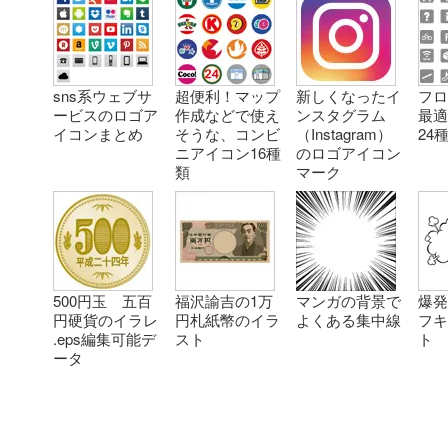
sns系ウェブサ
超便利！マップ
新しくなったイ
フ
ービスのロゴア
作成などで使え
ンスタグラム
最
イコンまとめ
そうな、コンビ
（Instagram）
24
ニアイコン16種
のロゴアイコン
類
マーク
500円玉 五百
福沢諭吉の1万
マンガの背景で
爆発
円硬貨のイラレ
円札紙幣のイラ
よくある集中線
フ
.eps編集可能デ
スト
ト
ータ