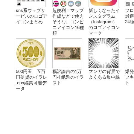
sns系ウェブサ
超便利！マップ
新しくなったイ
フ
ービスのロゴア
作成などで使え
ンスタグラム
最
イコンまとめ
そうな、コンビ
（Instagram）
24
ニアイコン16種
のロゴアイコン
類
マーク
500円玉 五百
福沢諭吉の1万
マンガの背景で
爆発
円硬貨のイラレ
円札紙幣のイラ
よくある集中線
フ
.eps編集可能デ
スト
ト
ータ