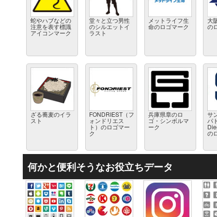
蛇やハブなどの
堂々と立つ男性
メットライフ生
大
注意を表す標識
のシルエットイ
命のロゴマーク
の
アイコンマーク
ラスト
ざる蕎麦のイラ
FONDRIEST（フ
兵庫県章のロ
サ
スト
ォンドリエス
ゴ・シンボルマ
パ
ト）のロゴマー
ーク
Die
ク
の
何かと便利そうなお役立ちデータ