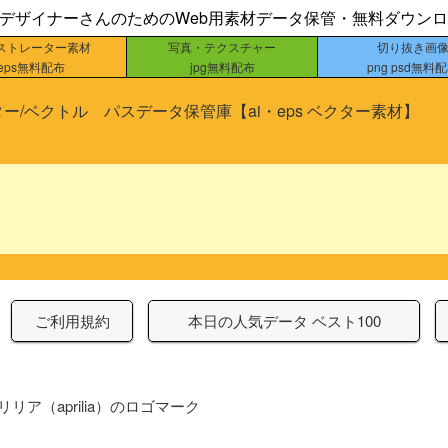
bデザイナーさんのためのWeb用素材データ保管・無料ダウン
ストレーター素材
写真・テクスチャー
切り抜き画
eps無料配布
jpg無料配布
png psd無料
ー/ベクトル パスデータ保管庫【ai・eps ベクター素材】
ご利用規約
本日の人気データ ベスト100
リリア（aprilia）のロゴマーク