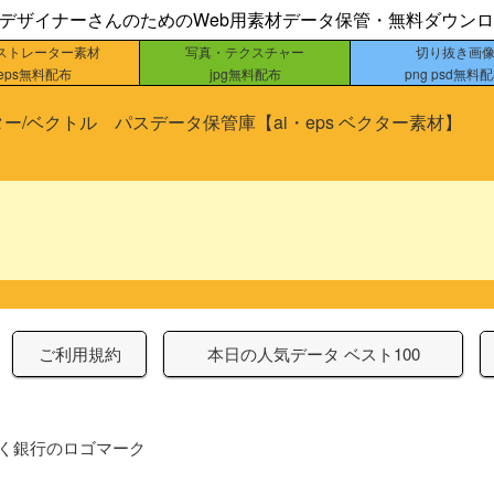
bデザイナーさんのためのWeb用素材データ保管・無料ダウン
ストレーター素材
写真・テクスチャー
切り抜き画
eps無料配布
jpg無料配布
png psd無料
ー/ベクトル パスデータ保管庫【ai・eps ベクター素材】
ご利用規約
本日の人気データ ベスト100
く銀行のロゴマーク