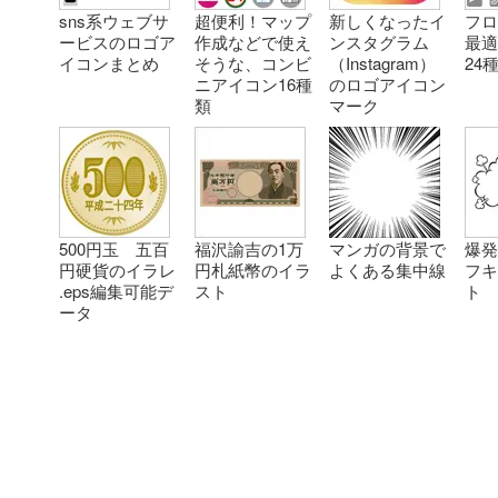
sns系ウェブサ
超便利！マップ
新しくなったイ
フ
ービスのロゴア
作成などで使え
ンスタグラム
最
イコンまとめ
そうな、コンビ
（Instagram）
24
ニアイコン16種
のロゴアイコン
類
マーク
500円玉 五百
福沢諭吉の1万
マンガの背景で
爆発
円硬貨のイラレ
円札紙幣のイラ
よくある集中線
フ
.eps編集可能デ
スト
ト
ータ