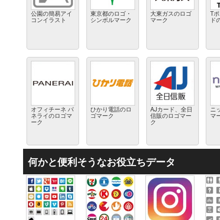
公園の簡易アイ
東京都のロゴ・
大東ガスのロゴ
T
コンイラスト
シンボルマーク
マーク
ド
オフィチーネ パ
ひかり電話のロ
AJカード、全日
ニ
ネライのロゴマ
ゴマーク
信販のロゴマー
マ
ーク
ク
何かと便利そうなお役立ちデータ