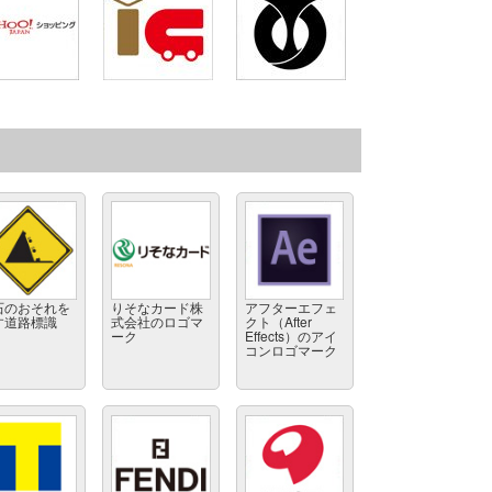
石のおそれを
りそなカード株
アフターエフェ
す道路標識
式会社のロゴマ
クト（After
ーク
Effects）のアイ
コンロゴマーク