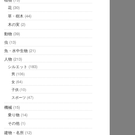
花
(30)
草・樹木
(44)
木の実
(2)
動物
(39)
虫
(13)
魚・水中生物
(21)
人物
(213)
シルエット
(183)
男
(106)
女
(64)
子供
(10)
スポーツ
(47)
機械
(15)
乗り物
(14)
その他
(1)
建物・名所
(12)