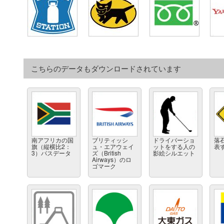
こちらのデータもダウンロードされています
南アフリカの国
ブリティッシ
ドライバーショ
落
旗（縦横比2：
ュ・エアウェイ
ットをする人の
表
3）パスデータ
ズ（British
影絵シルエット
Airways）のロ
ゴマーク