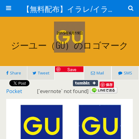
【無料配布】イラレ/イラストレーター/ベクトル パスデータ保管庫【ai・eps 商用可能ベクター素材】
2015年6月19日
ジーユー（GU）のロゴマーク
Save
Share
Tweet
Mail
SMS
保存
Pocket
[`evernote` not found]