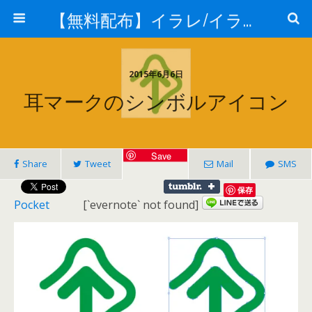
【無料配布】イラレ/イラストレーター/ベクトル パスデータ保管庫【ai・eps 商用可能ベクター素材】
2015年6月6日
耳マークのシンボルアイコン
Save
Share
Tweet
Mail
SMS
保存
Pocket
[`evernote` not found]