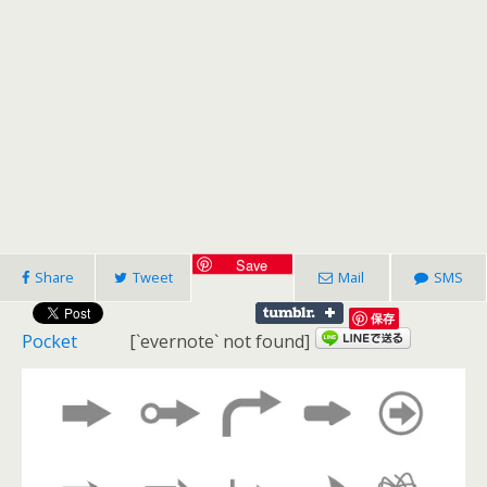
Save
Share
Tweet
Mail
SMS
保存
Pocket
[`evernote` not found]