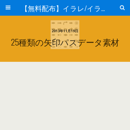
【無料配布】イラレ/イラストレーター/ベクトル パスデータ保管庫【ai・eps 商用可能ベクター素材】
2013年11月19日
25種類の矢印パスデータ素材