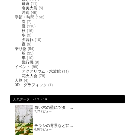
鎌倉
(11)
奄美大島
(5)
沖縄
(49)
季節・時間
(152)
春
(7)
夏
(110)
秋
(16)
冬
(3)
夕暮れ
(10)
夜
(9)
乗り物
(54)
船
(35)
車
(10)
飛行機
(9)
イベント
(89)
アクアリウム・水族館
(11)
花火大会
(78)
人物
(4)
3D グラフィック
(1)
人気データ ベスト10
白い木の壁にツタ ...
7,712ビュー
チラシの背景などに...
6,976ビュー