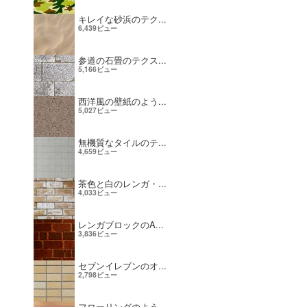
キレイな砂浜のテク...
6,439ビュー
参道の石畳のテクス...
5,166ビュー
西洋風の壁紙のよう...
5,027ビュー
無機質なタイルのテ...
4,659ビュー
茶色と白のレンガ・...
4,033ビュー
レンガブロックのA...
3,836ビュー
セブンイレブンのオ...
2,798ビュー
フローリングのよう...