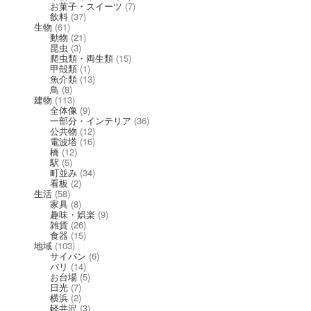
お菓子・スイーツ
(7)
飲料
(37)
生物
(61)
動物
(21)
昆虫
(3)
爬虫類・両生類
(15)
甲殻類
(1)
魚介類
(13)
鳥
(8)
建物
(113)
全体像
(9)
一部分・インテリア
(36)
公共物
(12)
電波塔
(16)
橋
(12)
駅
(5)
町並み
(34)
看板
(2)
生活
(58)
家具
(8)
趣味・娯楽
(9)
雑貨
(26)
食器
(15)
地域
(103)
サイパン
(6)
バリ
(14)
お台場
(5)
日光
(7)
横浜
(2)
軽井沢
(3)