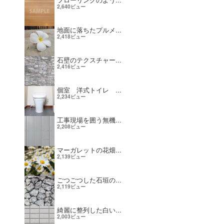
2,640ビュー
地面に落ちたプルメ...
2,418ビュー
石壁のテクスチャー...
2,416ビュー
個室 洋式トイレ ...
2,234ビュー
工事現場を囲う無機...
2,208ビュー
マーガレットの花畑...
2,139ビュー
ごつごつした石垣の...
2,119ビュー
綺麗に整列した白い...
2,003ビュー