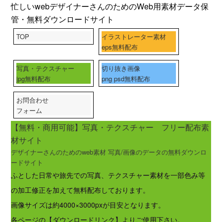
忙しいwebデザイナーさんのためのWeb用素材データ保
管・無料ダウンロードサイト
TOP
イラストレーター素材
eps無料配布
写真・テクスチャー
切り抜き画像
jpg無料配布
png psd無料配布
お問合わせ
フォーム
【無料・商用可能】写真・テクスチャー フリー配布素
材サイト
デザイナーさんのためのweb素材 写真/画像のデータの無料ダウンロ
ードサイト
ふとした日常や旅先での写真、テクスチャー素材を一部色み等
の加工修正を加えて無料配布しております。
画像サイズは約4000×3000pxが目安となります。
各ページの【ダウンロードリンク】よりご使用下さい。